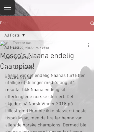
Post
All Posts
Therese Aas
All Posts
Nov 22, 2018
1 min read
Mosco's Naana endelig
Getting Started
Champion!
Your Community
I helga var det endelig Naanas tur! Etter 
Mosco’s Naana
utallige utstillinger med "stang ut" 
resultat fikk Naana endelig sitt 
etterlengtede norske storcert. Det 
skjedde på Norsk Vinner 2018 på 
Lillestrøm:) Hun ble ikke plassert i beste 
tispeklasse, men de fire før henne var 
allerede norske champions. Dermed ble 