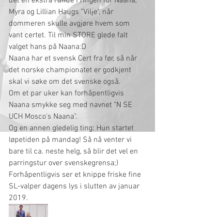
det en ekstra runde i ringen for Naana, 
Myra og Lillian Haugs "Vilje", når 
dommeren skulle avgjøre hvem som 
vant certet. Til min STORE glede falt 
valget hans på Naana:D 
Naana har et svensk Cert fra før, så når 
det norske championatet er godkjent 
skal vi søke om det svenske også. 
Om et par uker kan forhåpentligvis 
Naana smykke seg med navnet "N SE 
UCH Mosco's Naana". 
Og en annen gledelig ting: Hun startet 
løpetiden på mandag! Så nå venter vi 
bare til ca. neste helg, så blir det vel en 
parringstur over svenskegrensa;) 
Forhåpentligvis ser et knippe friske fine 
SL-valper dagens lys i slutten av januar 
2019.