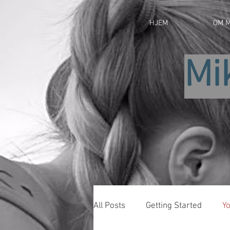
HJEM
OM M
Mi
All Posts
Getting Started
Y