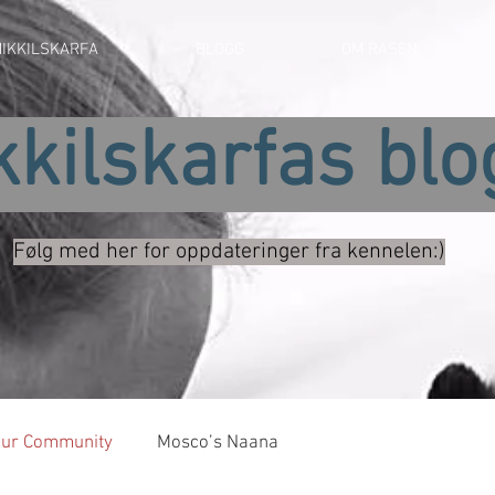
IKKILSKARFA
BLOGG
OM RASEN
kkilskarfas blo
Følg med her for oppdateringer fra kennelen:)
our Community
Mosco’s Naana