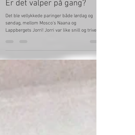
Therese Aas
Dec 3, 2018
1 min read
Er det valper på gang?
Det ble vellykkede paringer både lørdag og
søndag, mellom Mosco’s Naana og
Lappbergets Jorri! Jorri var like snill og trivelig
som...