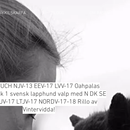
IKKILSKARFA
BLOGG
OM RASEN
 UCH NJV-13 EEV-17 LVV-17 Oahpalas
ikk 1 svensk lapphund valp med N DK SE
JV-17 LTJV-17 NORDV-17-18 Rillo av
Vintervidda!