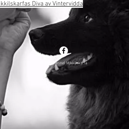
kkilskarfas Diva av Vintervidda
© 2016 Kennel Mikkilskarfa