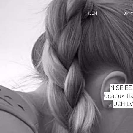
HJEM
OM M
N SE EE
Geallu» f
UCH LV