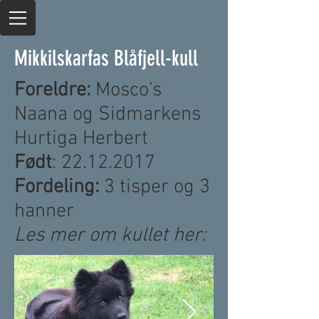
Mikkilskarfas Blåfjell-kull
Foreldre:
Mosco's
Naana og Sidmarkens
Hurtiga Herbert
Født
:
22.12.2017
Fordeling:
3 tisper og 3
hanner
Les mer om kullet her: